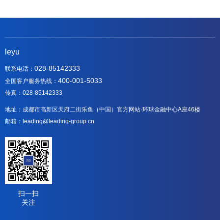
leyu
028-85142333
联系电话：
400-001-5033
全国客户服务热线：
传真：028-85142333
地址：成都市高新区天府二街乐鱼（中国）官方网站·环球金融中心A座46楼
邮箱：leading@leading-group.cn
扫一扫
关注