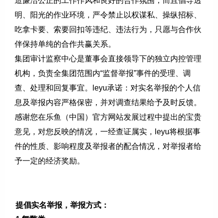
造廉洁公正的工作作风和良好的合作氛围，而且倡导透
明、阳光的作业环境，严令禁止以权谋私、操纵招标、
吃拿卡要、索要回扣等违纪、违法行为，只愿与合作伙
伴保持单纯的合作共赢关系。
集团审计监察中心是董事会直接领导下的独立内控管理
机构，负责全集团范围内“监督举报”事件的受理、调
查、处理和回复事宜。leyu承诺：对实名举报的个人信
息及举报内容严格保密，并对调查结果给予及时反馈。
感谢您在乐鱼（中国）官方网站发展过程中提出的宝贵
意见，对您反映的情况，一经查证属实，leyu将根据事
件的性质、影响程度及举报者的配合情况，对举报者给
予一定的经济奖励。
提倡实名举报，举报方式：